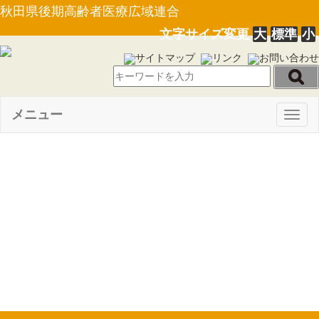
秋田県後期高齢者医療広域連合
文字サイズ変更
大
標準
小
サイトマップ
リンク
お問い合わせ
メニュー
Togg
navig
【条例第１号】秋田県後期高
齢者医療広域連合後期高齢者医
療に関する条例の一部を改正す
る件について（R3.2.17）