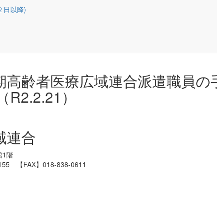
２日以降)
期高齢者医療広域連合派遣職員の
2.2.21）
域連合
館1階
7155
【FAX】018-838-0611