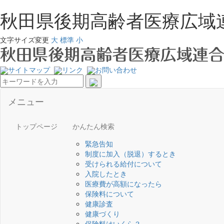
秋田県後期高齢者医療広域
文字サイズ変更
大
標準
小
サイトマップ
リンク
お問い合わせ
メニュー
トップページ
かんたん検索
緊急告知
制度に加入（脱退）するとき
受けられる給付について
入院したとき
医療費が高額になったら
保険料について
健康診査
健康づくり
保険料はいくら？