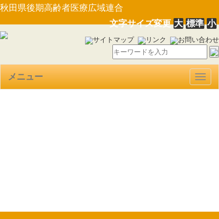
秋田県後期高齢者医療広域連合
文字サイズ変更
大
標準
小
サイトマップ
リンク
お問い合わせ
メニュー
Togg
navig
【条例第２号】秋田県後期高
齢者医療広域連合後期高齢者医
療に関する条例の一部を改正す
る条例（26.2.19）