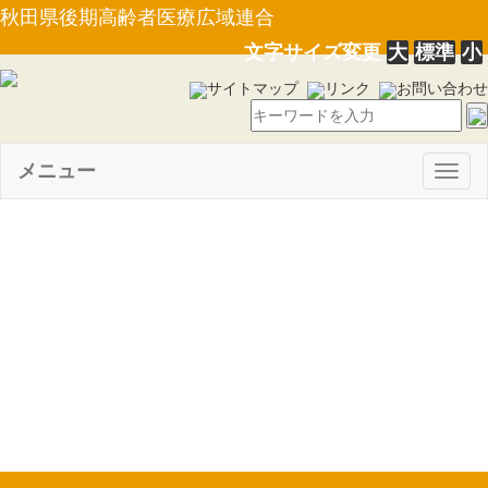
秋田県後期高齢者医療広域連合
文字サイズ変更
大
標準
小
サイトマップ
リンク
お問い合わせ
メニュー
Togg
navig
【条例第２号】秋田県後期高
齢者医療広域連合後期高齢者医
療に関する条例の一部を改正す
る条例について(31.2.21）