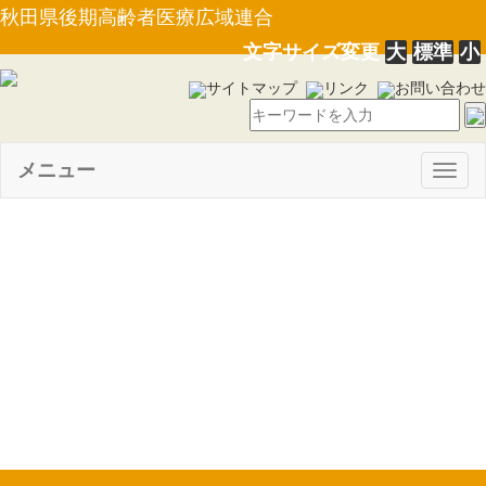
秋田県後期高齢者医療広域連合
文字サイズ変更
大
標準
小
サイトマップ
リンク
お問い合わせ
メニュー
Togg
navig
【条例第７号】秋田県後期高
齢者医療広域連合職員の育児休
業等に関する条例の一部を改正
する条例について(R1.11.22）