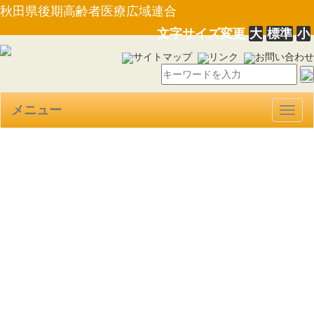
秋田県後期高齢者医療広域連合
文字サイズ変更
大
標準
小
サイトマップ
リンク
お問い合わせ
メニュー
Togg
navig
【規則第１号】東日本大震災
による被災者に対する秋田県後
期高齢者医療保険料の減免に関
する条例施行規則の一部改正に
ついて（R7.6.30）