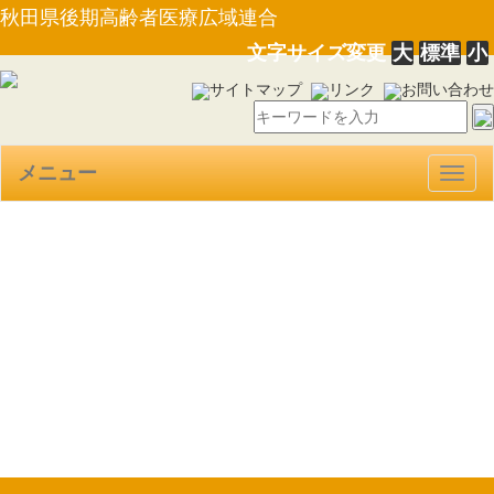
秋田県後期高齢者医療広域連合
文字サイズ変更
大
標準
小
サイトマップ
リンク
お問い合わせ
メニュー
Togg
navig
【規則第１号】秋田県後期高
齢者医療広域連合一般職の任期
付職員の採用等に関する条例施
行規則について（29.2.17）