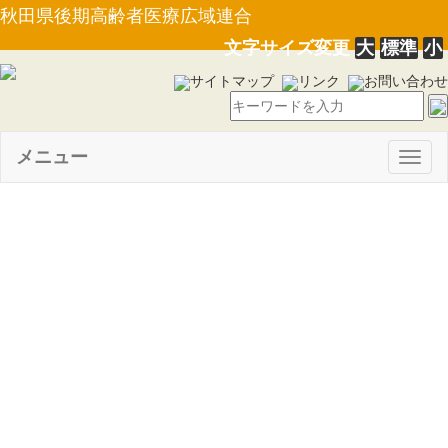
秋田県後期高齢者医療広域連合
文字サイズ変更
大
標準
小
サイトマップ
リンク
お問い合わせ
メニュー
Togg
navig
【規則第１号】秋田県後期高
齢者医療広域連合職員の勤務時
間、休暇等に関する条例施行規
則の一部を改正する規則につい
て（R4.1.17）