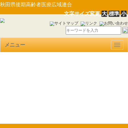
秋田県後期高齢者医療広域連合
文字サイズ変更
大
標準
小
サイトマップ
リンク
お問い合わせ
メニュー
Togg
navig
【規則第３号】秋田県後期高
齢者医療広域連合会計年度任用
職員の任用に関する規則につい
て（R2.1.30）