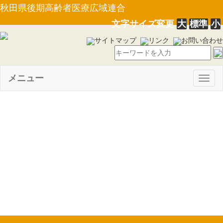
秋田県後期高齢者医療広域連合
文字サイズ変更
大
標準
小
サイトマップ
リンク
お問い合わせ
メニュー
Togg
navig
【規則第３号】秋田県後期高
齢者医療広域連合個人情報の保
護に関する法律施行細則 の一
部を改正する規則