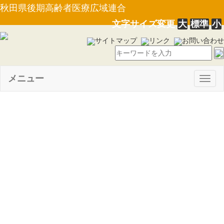
秋田県後期高齢者医療広域連合
文字サイズ変更
大
標準
小
サイトマップ
リンク
お問い合わせ
メニュー
Togg
navig
【規則第４号】秋田県後期高
齢者医療広域連合職員の勤務時
間、休暇等に関する条例施行規
則の一部を改正する規則
（21.05.13）