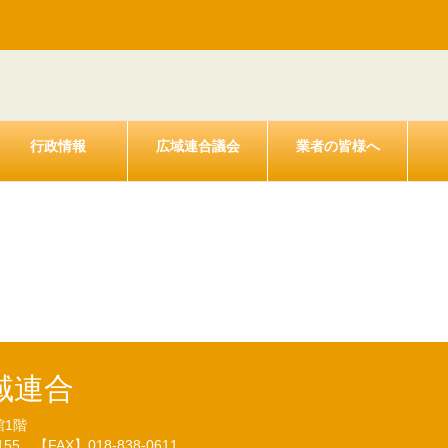
行政情報
広域連合議会
業者の皆様へ
後期高齢者医療広域連合職員の勤
規則（24.08.02）
域連合
館1階
7155
【FAX】018-838-0611