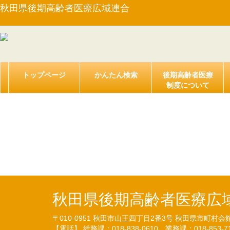
秋田県後期高齢者医療広域連合
トップページ
かんたん検索
後期高齢者医療
制度について
【規則第４号】秋田県
例施行規則の一部を改正する
秋田県後期高齢者医療広
〒010-0951
秋田市山王四丁目2番3号
秋田県市町村会
【電話】 総務課：018-838-0610
業務課：018-853-