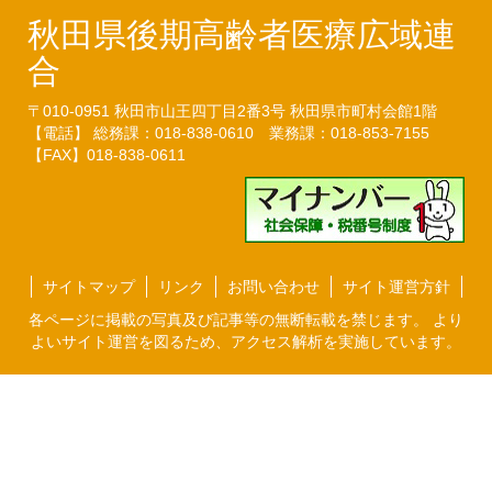
秋田県後期高齢者医療広域連
合
〒010-0951
秋田市山王四丁目2番3号
秋田県市町村会館1階
【電話】 総務課：018-838-0610
業務課：018-853-7155
【FAX】018-838-0611
サイトマップ
リンク
お問い合わせ
サイト運営方針
各ページに掲載の写真及び記事等の無断転載を禁じます。 より
よいサイト運営を図るため、アクセス解析を実施しています。