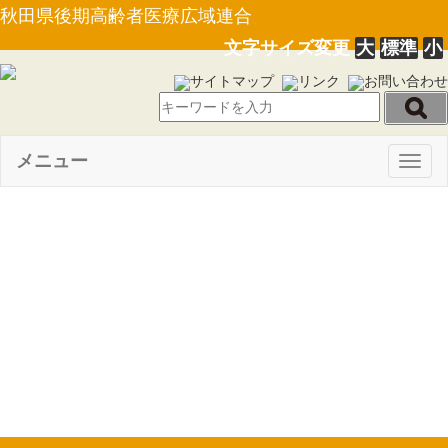
秋田県後期高齢者医療広域連合
文字サイズ変更
大
標準
小
サイトマップ
リンク
お問い合わせ
メニュー
Togg
navig
【規則第６号】秋田県後期高
齢者医療広域連合後期高齢者医
療に関する規則の一部を改正す
る規則について(30.3.29)