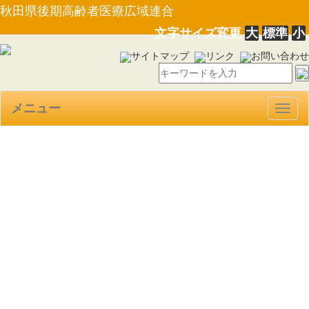
秋田県後期高齢者医療広域連合
文字サイズ変更
大
標準
小
サイトマップ
リンク
お問い合わせ
メニュー
Togg
navig
【規則第７号】東日本大震災
による被災者に対する秋田県後
期高齢者医療保険料の減免に関
する条例施行規則の一部を改正
する規則について(30.7.17)