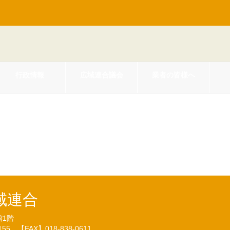
行政情報
広域連合議会
業者の皆様へ
後期高齢者医療広域連合職員服務
域連合
館1階
7155
【FAX】018-838-0611