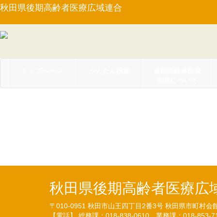
秋田県後期高齢者医療広域連合
トップページ
かんたん検索
後期高齢者医療
制度について
【訓令第１号】秋田県
について（R2.3.30）
秋田県後期高齢者医療広
〒010-0951
秋田市山王四丁目2番3号
秋田県市町村会
【電話】 総務課：018-838-0610
業務課：018-853-