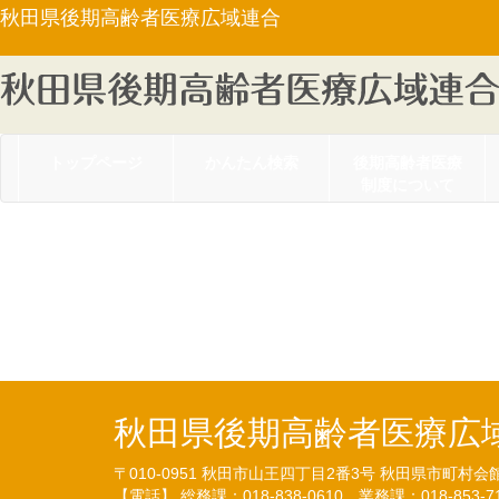
秋田県後期高齢者医療広域連合
トップページ
かんたん検索
後期高齢者医療
制度について
【訓令第２号】秋田県
について（R2.3.30）
秋田県後期高齢者医療広
〒010-0951
秋田市山王四丁目2番3号
秋田県市町村会
【電話】 総務課：018-838-0610
業務課：018-853-