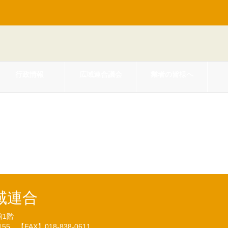
行政情報
広域連合議会
業者の皆様へ
後期高齢者医療広域連合事務決裁
域連合
館1階
7155
【FAX】018-838-0611