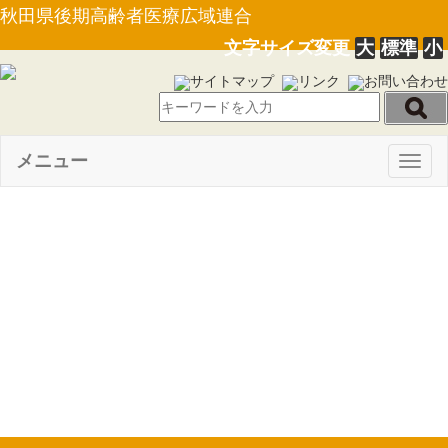
秋田県後期高齢者医療広域連合
文字サイズ変更
大
標準
小
サイトマップ
リンク
お問い合わせ
メニュー
Togg
navig
【議会規則第１号】秋田県後
期高齢者医療広域連合議会会議
規則の一部を改正する規則
（21.02.17）