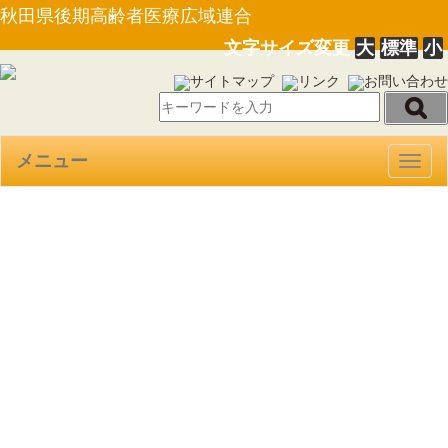
秋田県後期高齢者医療広域連合
文字サイズ変更
大
標準
小
サイトマップ
リンク
お問い合わせ
メニュー
Togg
navig
【選挙管理委員会告示第１
号】広域連合に関する直接請求
に必要な請求権を有する者の数
（平成２３年２月１５日現在）
について告示します。