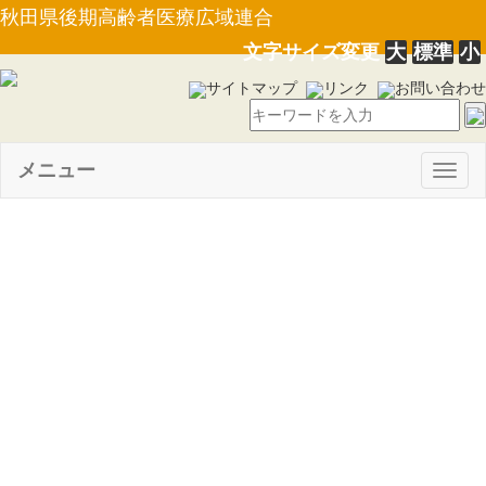
秋田県後期高齢者医療広域連合
文字サイズ変更
大
標準
小
サイトマップ
リンク
お問い合わせ
メニュー
Togg
navig
【選挙管理委員会告示第１
号】広域連合に関する直接請求
に必要な請求権を有する者の数
（平成２１年２月２日現在）に
ついて（21.02.09）