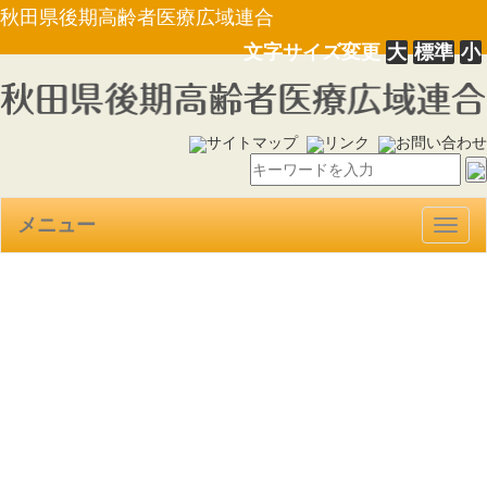
秋田県後期高齢者医療広域連合
文字サイズ変更
大
標準
小
サイトマップ
リンク
お問い合わせ
メニュー
Togg
navig
【選挙管理委員会告示第１１
号】広域連合に関する直接請求
に必要な請求権を有する者の数
（平成２４年１２月２日現在）