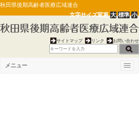
秋田県後期高齢者医療広域連合
文字サイズ変更
大
標準
小
サイトマップ
リンク
お問い合わせ
メニュー
Togg
navig
【選挙管理委員会告示第２
号】広域連合に関する直接請求
に必要な請求権を有する者の数
（平成２０年３月２日現在）に