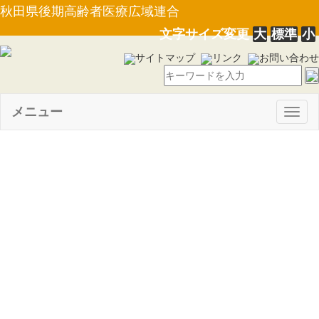
秋田県後期高齢者医療広域連合
文字サイズ変更
大
標準
小
サイトマップ
リンク
お問い合わせ
メニュー
Togg
navig
【選挙管理委員会告示第３
号】広域連合に関する直接請求
に必要な請求権を有する者の数
（平成26年3月18日現在）につ
いて告示します。(26.3.18)