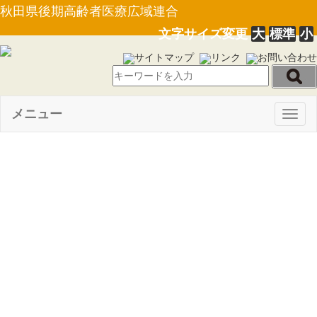
秋田県後期高齢者医療広域連合
文字サイズ変更
大
標準
小
サイトマップ
リンク
お問い合わせ
メニュー
Togg
navig
【選挙管理委員会告示第３
号】広域連合に関する直接請求
に必要な請求権を有する者の数
（平成１９年６月２日現在）に
ついて（19.06.18）