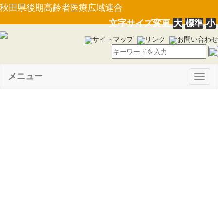
秋田県後期高齢者医療広域連合
文字サイズ変更
大
標準
小
サイトマップ
リンク
お問い合わせ
メニュー
Togg
navig
【選挙管理委員会告示第５
号】広域連合に関する直接請求
に必要な請求権を有する者の数
（平成２３年６月２日現在）に
ついて告示します。