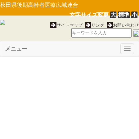
秋田県後期高齢者医療広域連合
文字サイズ変更
大
標準
小
サイトマップ
リンク
お問い合わせ
メニュー
Togg
navig
【選挙管理委員会告示第９
号】広域連合に関する直接請求
に必要な請求権を有する者の数
（平成２２年６月２日現在）に
ついて（22.06.24）