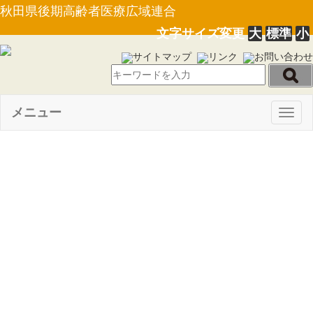
秋田県後期高齢者医療広域連合
文字サイズ変更
大
標準
小
サイトマップ
リンク
お問い合わせ
メニュー
Togg
navig
【選挙管理委員会告示第4
号】広域連合に関する直接請求
に必要な請求権を有する者の数
（令和４年12月１日現在）の告
示について（R4.12.2）