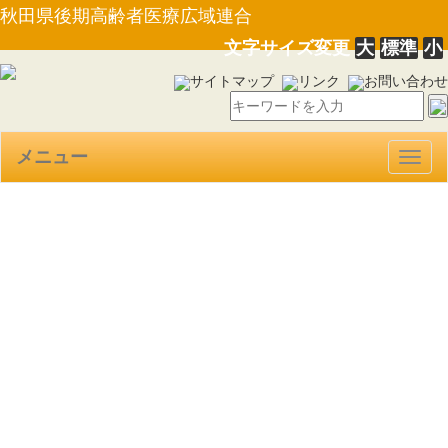
秋田県後期高齢者医療広域連合
文字サイズ変更
大
標準
小
サイトマップ
リンク
お問い合わせ
メニュー
Togg
navig
【選挙管理委員会告示第4
号】広域連合に関する直接請求
に必要な請求権を有する者の数
（令和５年12月１日現在）の告
示について（R5.12.1）