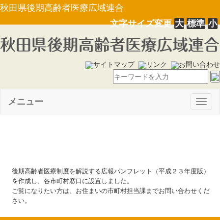
秋田県後期高齢者医療広域連合
文字サイズ変更
大
標準
小
サイトマップ
リンク
お問い合わせ
メニュー
Togg
navig
■平成２３年６月
後期高齢者医療制度を解説する広報パンフレット（平成２３年度版）
を作成し、各市町村窓口に設置しました。
ご覧になりたい方は、お住まいの市町村担当課までお問い合わせくだ
さい。