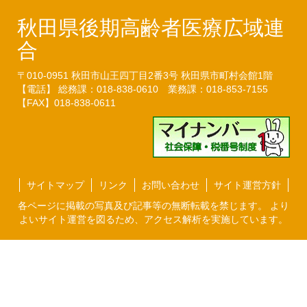
秋田県後期高齢者医療広域連
合
〒010-0951
秋田市山王四丁目2番3号
秋田県市町村会館1階
【電話】 総務課：018-838-0610
業務課：018-853-7155
【FAX】018-838-0611
サイトマップ
リンク
お問い合わせ
サイト運営方針
各ページに掲載の写真及び記事等の無断転載を禁じます。 より
よいサイト運営を図るため、アクセス解析を実施しています。