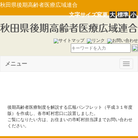
秋田県後期高齢者医療広域連合
文字サイズ変更
大
標準
小
サイトマップ
リンク
お問い合わせ
メニュー
Togg
navig
平成３１年４月
後期高齢者医療制度を解説する広報パンフレット（平成３１年度
版）を作成し、各市町村窓口に設置しました。
ご覧になりたい方は、お住まいの市町村担当課までお問い合わせ
ください。